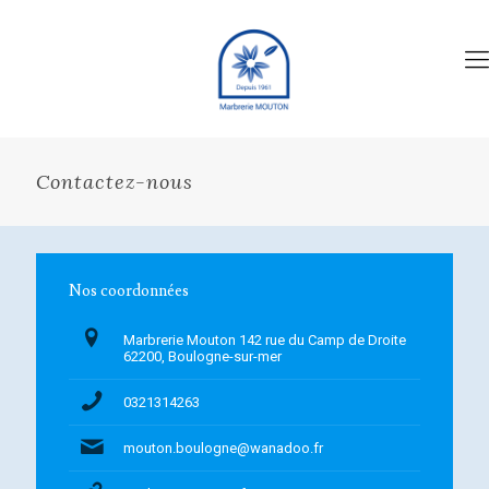
Contactez-nous
Nos coordonnées
Marbrerie Mouton 142 rue du Camp de Droite
62200, Boulogne-sur-mer
0321314263
mouton.boulogne@wanadoo.fr