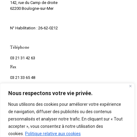
142, rue du Camp de droite
62200 Boulogne-sur-Mer
N° Habilitation : 26-62-0212
Téléphone
03 21 31 42 63
Fax
03 21 33 65 48
Nous respectons votre vie privée.
Nous utilisons des cookies pour améliorer votre expérience
de navigation, diffuser des publicités ou des contenus
personnalisés et analyser notre trafic. En cliquant sur « Tout
accepter », vous consentez à notre utilisation des
©
2026
Marbrerie Mouton. Tous droits réservés.
cookies.
Politique relative aux cookies